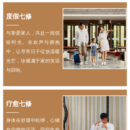
度假七修
——
与挚爱家人，共赴一段缤
纷时光。在欢声与拥抱
中，让寻常日子绽放温暖
光芒，珍藏属于家的笑语
与回响。
疗愈七修
——
身体在舒缓中松绑，心绪
在宁静中沉淀，回归生命