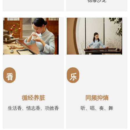
德修沙龙
香
乐
循经养脏
同频抑熵
生活香、情志香、功效香
听、唱、奏、舞